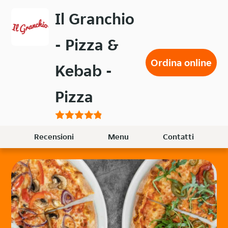
Passa
Il Granchio
al
contenuto
- Pizza &
principale
Ordina online
Kebab -
Pizza
Recensioni
Menu
Contatti